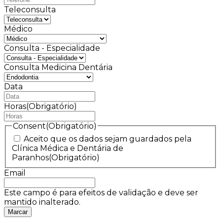
Teleconsulta
Médico
Consulta - Especialidade
Consulta Medicina Dentária
Data
MM
barra
Horas
(Obrigatório)
DD
barra
Consent
(Obrigatório)
AAAA
Aceito que os dados sejam guardados pela
Clínica Médica e Dentária de
Paranhos
(Obrigatório)
Email
Este campo é para efeitos de validação e deve ser
mantido inalterado.