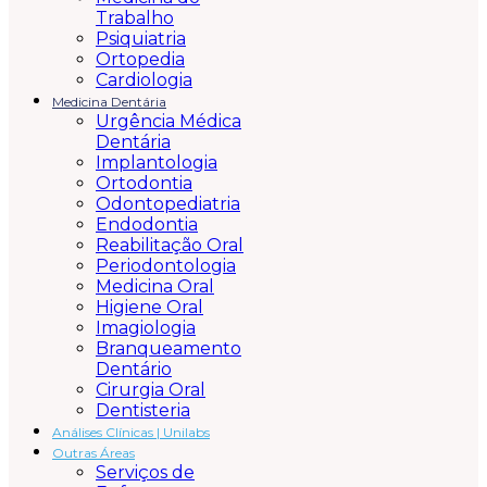
Trabalho
Psiquiatria
Ortopedia
Cardiologia
Medicina Dentária
Urgência Médica
Dentária
Implantologia
Ortodontia
Odontopediatria
Endodontia
Reabilitação Oral
Periodontologia
Medicina Oral
Higiene Oral
Imagiologia
Branqueamento
Dentário
Cirurgia Oral
Dentisteria
Análises Clínicas |
Unilabs
Outras Áreas
Serviços de