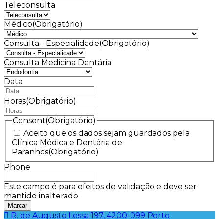
Teleconsulta
Médico
(Obrigatório)
Consulta - Especialidade
(Obrigatório)
Consulta Medicina Dentária
Data
MM
barra
Horas
(Obrigatório)
DD
barra
Consent
(Obrigatório)
AAAA
Aceito que os dados sejam guardados pela
Clínica Médica e Dentária de
Paranhos
(Obrigatório)
Phone
Este campo é para efeitos de validação e deve ser
mantido inalterado.
R. de Augusto Lessa 197, 4200-099 Porto