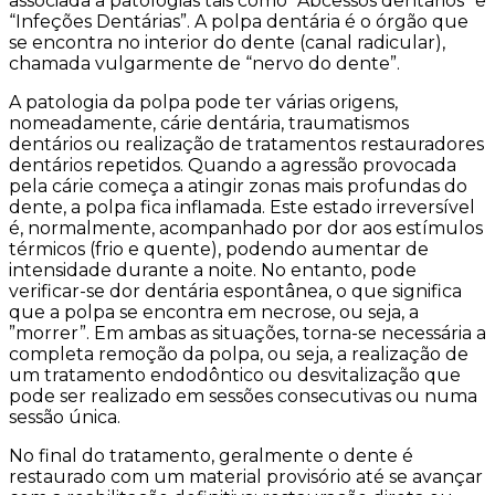
associada a patologias tais como “Abcessos dentários” e
“Infeções Dentárias”. A polpa dentária é o órgão que
se encontra no interior do dente (canal radicular),
chamada vulgarmente de “nervo do dente”.
A patologia da polpa pode ter várias origens,
nomeadamente, cárie dentária, traumatismos
dentários ou realização de tratamentos restauradores
dentários repetidos. Quando a agressão provocada
pela cárie começa a atingir zonas mais profundas do
dente, a polpa fica inflamada. Este estado irreversível
é, normalmente, acompanhado por dor aos estímulos
térmicos (frio e quente), podendo aumentar de
intensidade durante a noite. No entanto, pode
verificar-se dor dentária espontânea, o que significa
que a polpa se encontra em necrose, ou seja, a
”morrer”. Em ambas as situações, torna-se necessária a
completa remoção da polpa, ou seja, a realização de
um tratamento endodôntico ou desvitalização que
pode ser realizado em sessões consecutivas ou numa
sessão única.
No final do tratamento, geralmente o dente é
restaurado com um material provisório até se avançar