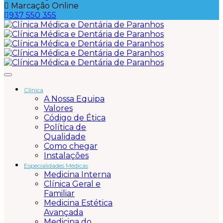
Marcação Online
937 550 355
Clínica
A Nossa Equipa
Valores
Código de Ética
Política de
Qualidade
Como chegar
Instalações
Especialidades Médicas
Medicina Interna
Clínica Geral e
Familiar
Medicina Estética
Avançada
Medicina do