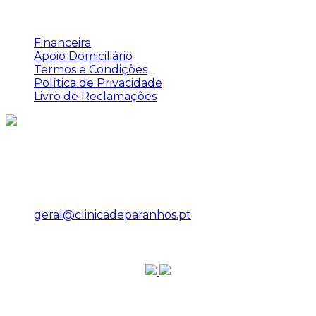
Links Úteis
Financeira
Apoio Domiciliário
Termos e Condições
Política de Privacidade
Livro de Reclamações
Contactos
R. de Augusto Lessa 197, 4200-099 Porto
224 958 242
geral@clinicadeparanhos.pt
Chamar veículo
Siga-nos