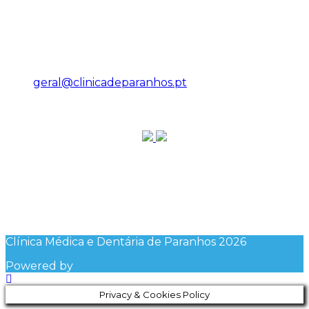
Contactos
R. de Augusto Lessa 197, 4200-099 Porto
224 958 242
geral@clinicadeparanhos.pt
Chamar veículo
Siga-nos
Facebook
Instagram
Linkedin
Clínica Médica e Dentária de Paranhos
2026
Powered by
Privacy & Cookies Policy