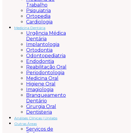
Trabalho
Psiquiatria
Ortopedia
Cardiologia
Medicina Dentária
Urgência Médica
Dentária
Implantologia
Ortodontia
Odontopediatria
Endodontia
Reabilitação Oral
Periodontologia
Medicina Oral
Higiene Oral
Imagiologia
Branqueamento
Dentário
Cirurgia Oral
Dentisteria
Análises Clínicas |
Unilabs
Outras Áreas
Serviços de