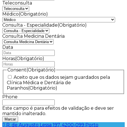
Teleconsulta
Médico
(Obrigatório)
Consulta - Especialidade
(Obrigatório)
Consulta Medicina Dentária
Data
MM
barra
Horas
(Obrigatório)
DD
barra
Consent
(Obrigatório)
AAAA
Aceito que os dados sejam guardados pela
Clínica Médica e Dentária de
Paranhos
(Obrigatório)
Phone
Este campo é para efeitos de validação e deve ser
mantido inalterado.
R. de Augusto Lessa 197, 4200-099 Porto