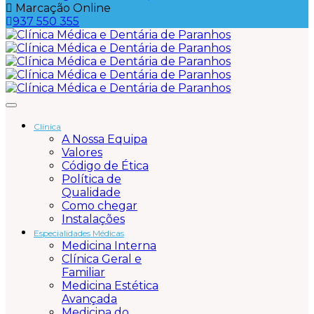
Marcação Online
937 550 355
Clínica
A Nossa Equipa
Valores
Código de Ética
Política de
Qualidade
Como chegar
Instalações
Especialidades Médicas
Medicina Interna
Clínica Geral e
Familiar
Medicina Estética
Avançada
Medicina do