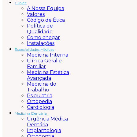
Clínica
A Nossa Equipa
Valores
Código de Ética
Política de
Qualidade
Como chegar
Instalações
Especialidades Médicas
Medicina Interna
Clínica Geral e
Familiar
Medicina Estética
Avançada
Medicina do
Trabalho
Psiquiatria
Ortopedia
Cardiologia
Medicina Dentária
Urgência Médica
Dentária
Implantologia
Ortodontia