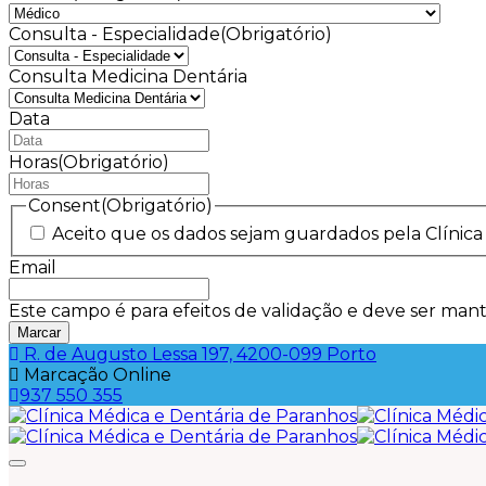
Consulta - Especialidade
(Obrigatório)
Consulta Medicina Dentária
Data
MM
barra
Horas
(Obrigatório)
DD
barra
Consent
(Obrigatório)
AAAA
Aceito que os dados sejam guardados pela Clínica
Email
Este campo é para efeitos de validação e deve ser mant
R. de Augusto Lessa 197, 4200-099 Porto
Marcação Online
937 550 355