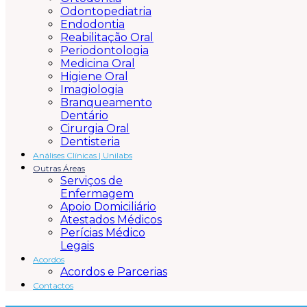
Odontopediatria
Endodontia
Reabilitação Oral
Periodontologia
Medicina Oral
Higiene Oral
Imagiologia
Branqueamento
Dentário
Cirurgia Oral
Dentisteria
Análises Clínicas |
Unilabs
Outras Áreas
Serviços de
Enfermagem
Apoio Domiciliário
Atestados Médicos
Perícias Médico
Legais
Acordos
Acordos e Parcerias
Contactos